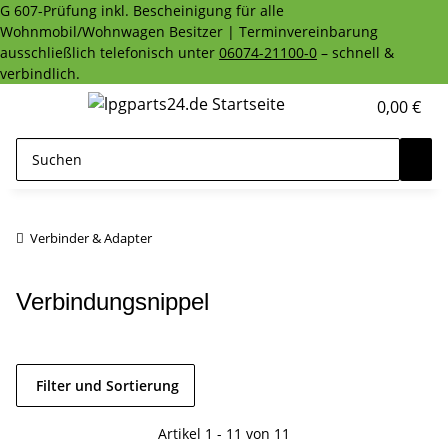
G 607-Prüfung inkl. Bescheinigung für alle
Wohnmobil/Wohnwagen Besitzer | Terminvereinbarung
ausschließlich telefonisch unter
06074-21100-0
– schnell &
verbindlich.
0,00 €
Verbinder & Adapter
Verbindungsnippel
Filter und Sortierung
Artikel 1 - 11 von 11