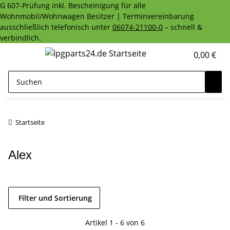
G 607-Prüfung inkl. Bescheinigung für alle
Wohnmobil/Wohnwagen Besitzer | Terminvereinbarung
ausschließlich telefonisch unter
06074-21100-0
– schnell &
verbindlich.
0,00 €
Startseite
Alex
Filter und Sortierung
Artikel 1 - 6 von 6