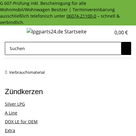
G 607-Prüfung inkl. Bescheinigung für alle
Wohnmobil/Wohnwagen Besitzer | Terminvereinbarung
ausschließlich telefonisch unter
06074-21100-0
– schnell &
verbindlich.
0,00 €
Verbrauchsmaterial
Zündkerzen
Silver LPG
A Line
DOX LE für OEM
Extra