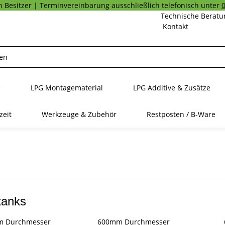
 Besitzer | Terminvereinbarung ausschließlich telefonisch unter
Technische Beratu
Kontakt
e
LPG Montagematerial
LPG Additive & Zusätze
zeit
Werkzeuge & Zubehör
Restposten / B-Ware
tanks
m Durchmesser
600mm Durchmesser