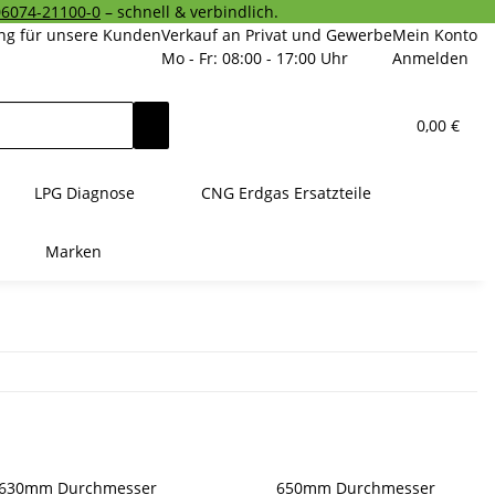
06074-21100-0
– schnell & verbindlich.
ng für unsere Kunden
Verkauf an Privat und Gewerbe
Mein Konto
Mo - Fr: 08:00 - 17:00 Uhr
Anmelden
0,00 €
LPG Diagnose
CNG Erdgas Ersatzteile
Marken
630mm Durchmesser
650mm Durchmesser