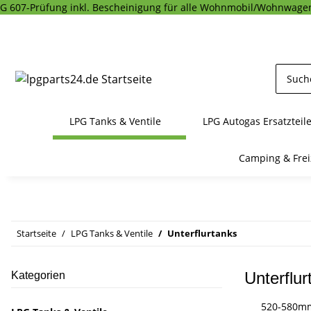
G 607-Prüfung inkl. Bescheinigung für alle Wohnmobil/Wohnwagen
LPG Tanks & Ventile
LPG Autogas Ersatzteil
Camping & Frei
Startseite
LPG Tanks & Ventile
Unterflurtanks
Unterflur
Kategorien
520-580m