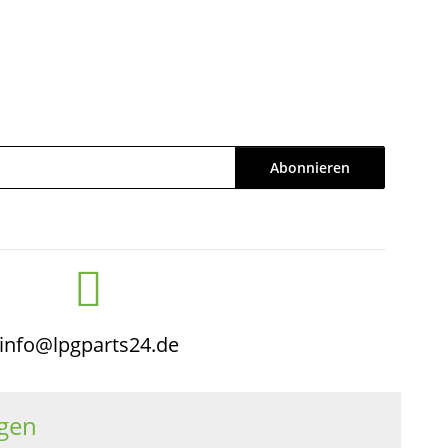
Abonnieren
info@lpgparts24.de
gen