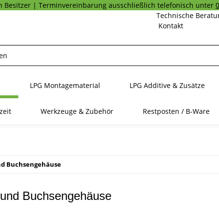
 Besitzer | Terminvereinbarung ausschließlich telefonisch unter
Technische Beratu
Kontakt
e
LPG Montagematerial
LPG Additive & Zusätze
zeit
Werkzeuge & Zubehör
Restposten / B-Ware
und Buchsengehäuse
 und Buchsengehäuse