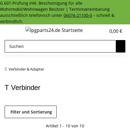
G 607-Prüfung inkl. Bescheinigung für alle
Wohnmobil/Wohnwagen Besitzer | Terminvereinbarung
ausschließlich telefonisch unter
06074-21100-0
– schnell &
verbindlich.
0,00 €
Verbinder & Adapter
T Verbinder
Filter und Sortierung
Artikel 1 - 10 von 10