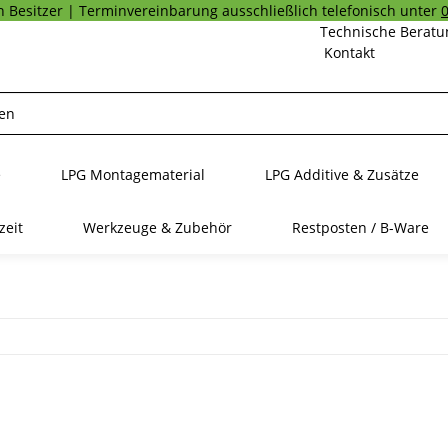
 Besitzer | Terminvereinbarung ausschließlich telefonisch unter
Technische Beratu
Kontakt
e
LPG Montagematerial
LPG Additive & Zusätze
zeit
Werkzeuge & Zubehör
Restposten / B-Ware