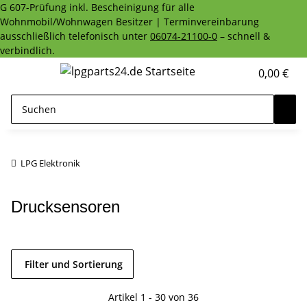
G 607-Prüfung inkl. Bescheinigung für alle
Wohnmobil/Wohnwagen Besitzer | Terminvereinbarung
ausschließlich telefonisch unter
06074-21100-0
– schnell &
verbindlich.
0,00 €
LPG Elektronik
Drucksensoren
Filter und Sortierung
Artikel 1 - 30 von 36