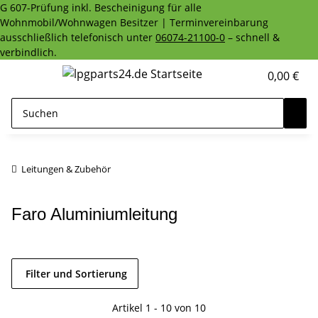
G 607-Prüfung inkl. Bescheinigung für alle
Wohnmobil/Wohnwagen Besitzer | Terminvereinbarung
ausschließlich telefonisch unter
06074-21100-0
– schnell &
verbindlich.
0,00 €
Leitungen & Zubehör
Faro Aluminiumleitung
Filter und Sortierung
Artikel 1 - 10 von 10