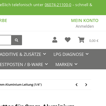
ßlich telefonisch unter
06074-21100-0
– schnell &
RBE
MEIN KONTO
Anmelden
0,00 €
ADDITIVE & ZUSÄTZE
LPG DIAGNOSE
ESTPOSTEN / B-WARE
MARKEN
mm Aluminium Leitung (1/4")