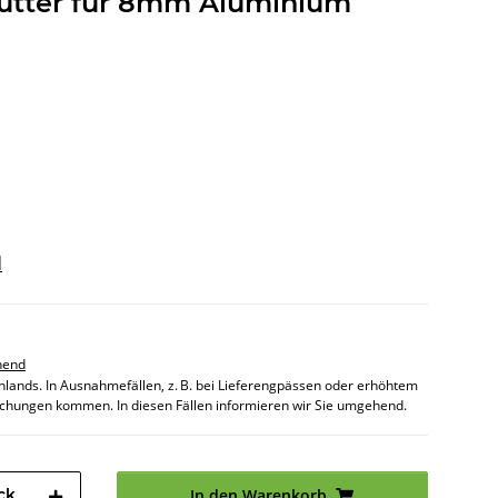
utter für 8mm Aluminium
d
hend
chlands. In Ausnahmefällen, z. B. bei Lieferengpässen oder erhöhtem
chungen kommen. In diesen Fällen informieren wir Sie umgehend.
ck
In den Warenkorb