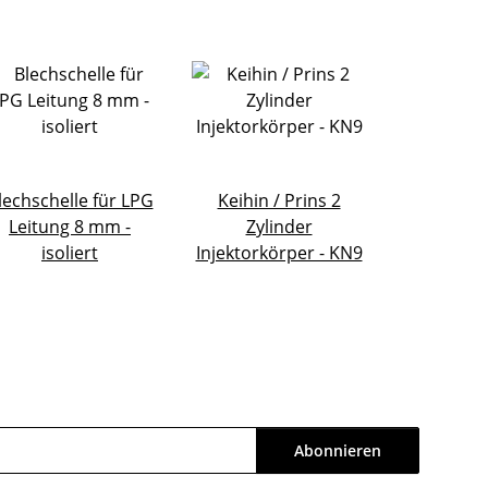
lechschelle für LPG
Keihin / Prins 2
Leitung 8 mm -
Zylinder
isoliert
Injektorkörper - KN9
Abonnieren