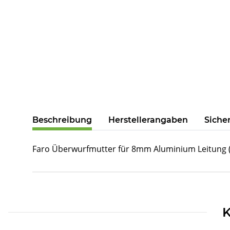
weitere Registerkarten anzeigen
Beschreibung
Herstellerangaben
Siche
Faro Überwurfmutter für 8mm Aluminium Leitung (
Produkteigenschaft
Wert
K