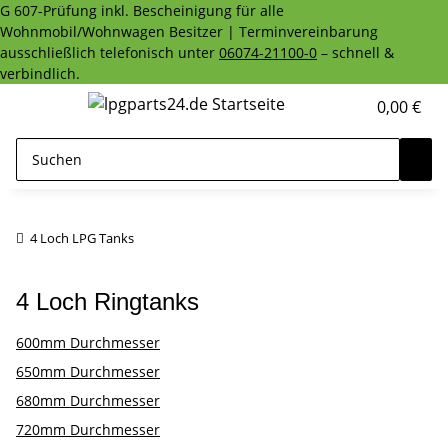
G 607-Prüfung inkl. Bescheinigung für alle
Wohnmobil/Wohnwagen Besitzer | Terminvereinbarung
ausschließlich telefonisch unter
06074-21100-0
– schnell &
verbindlich.
0,00 €
4 Loch LPG Tanks
4 Loch Ringtanks
600mm Durchmesser
650mm Durchmesser
680mm Durchmesser
720mm Durchmesser