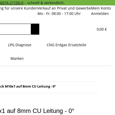
06074-21100-0
– schnell & verbindlich.
ng für unsere Kunden
Verkauf an Privat und Gewerbe
Mein Konto
Mo - Fr: 08:00 - 17:00 Uhr
Anmelden
0,00 €
LPG Diagnose
CNG Erdgas Ersatzteile
Marken
ck M10x1 auf 8mm CU Leitung - 0°
x1 auf 8mm CU Leitung - 0°