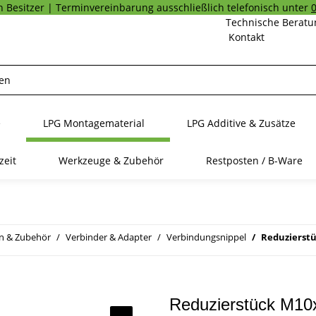
 Besitzer | Terminvereinbarung ausschließlich telefonisch unter
Technische Beratu
Kontakt
e
LPG Montagematerial
LPG Additive & Zusätze
zeit
Werkzeuge & Zubehör
Restposten / B-Ware
n & Zubehör
Verbinder & Adapter
Verbindungsnippel
Reduzierstü
Reduzierstück M10