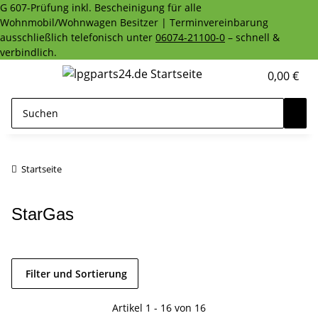
G 607-Prüfung inkl. Bescheinigung für alle
Wohnmobil/Wohnwagen Besitzer | Terminvereinbarung
ausschließlich telefonisch unter
06074-21100-0
– schnell &
verbindlich.
0,00 €
Startseite
StarGas
Filter und Sortierung
Artikel 1 - 16 von 16