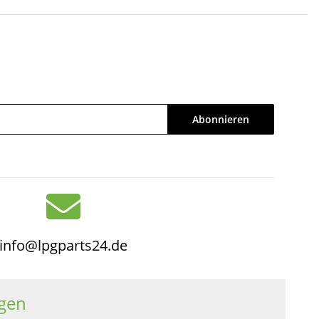
Abonnieren
info@lpgparts24.de
gen