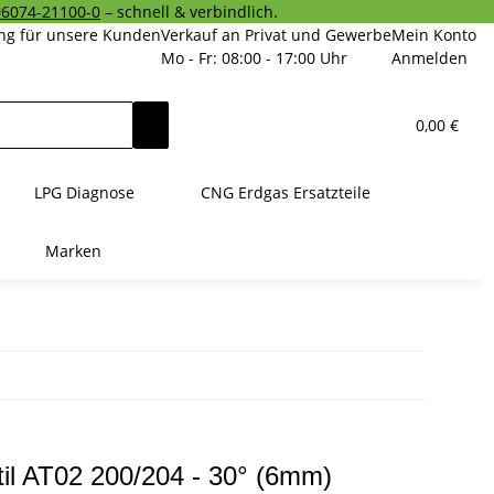
06074-21100-0
– schnell & verbindlich.
ng für unsere Kunden
Verkauf an Privat und Gewerbe
Mein Konto
Mo - Fr: 08:00 - 17:00 Uhr
Anmelden
0,00 €
LPG Diagnose
CNG Erdgas Ersatzteile
Marken
til AT02 200/204 - 30° (6mm)