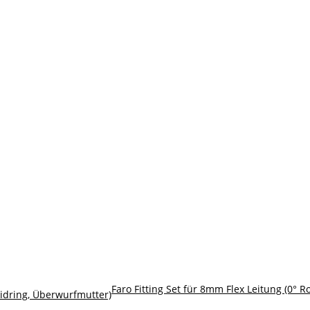
Faro Fitting Set für 8mm Flex Leitung (0°
eidring, Überwurfmutter)