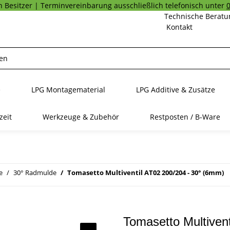
 Besitzer | Terminvereinbarung ausschließlich telefonisch unter
Technische Beratu
Kontakt
e
LPG Montagematerial
LPG Additive & Zusätze
zeit
Werkzeuge & Zubehör
Restposten / B-Ware
e
30° Radmulde
Tomasetto Multiventil AT02 200/204 - 30° (6mm)
Tomasetto Multiven