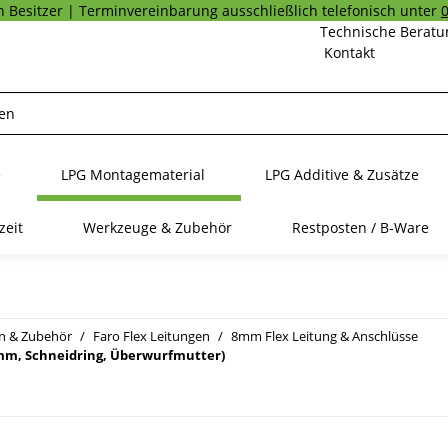
 Besitzer | Terminvereinbarung ausschließlich telefonisch unter
Technische Beratu
Kontakt
e
LPG Montagematerial
LPG Additive & Zusätze
zeit
Werkzeuge & Zubehör
Restposten / B-Ware
n & Zubehör
Faro Flex Leitungen
8mm Flex Leitung & Anschlüsse
 8mm, Schneidring, Überwurfmutter)