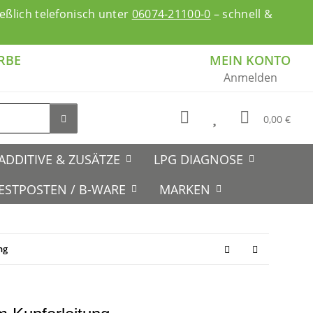
ßlich telefonisch unter
06074-21100-0
– schnell &
RBE
MEIN KONTO
Anmelden
0,00 €
ADDITIVE & ZUSÄTZE
LPG DIAGNOSE
ESTPOSTEN / B-WARE
MARKEN
ng