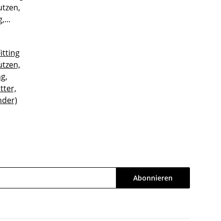
itting
tzen,
g,
ter,
nder)
Abonnieren