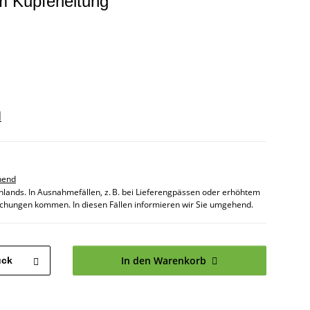
m Kupferleitung
d
hend
chlands. In Ausnahmefällen, z. B. bei Lieferengpässen oder erhöhtem
chungen kommen. In diesen Fällen informieren wir Sie umgehend.
In den Warenkorb
ück