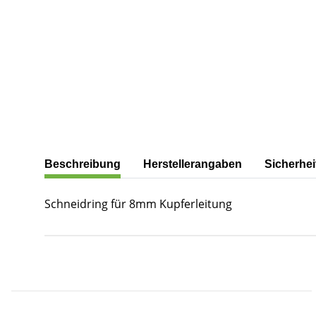
weitere Registerkarten anzeigen
Beschreibung
Herstellerangaben
Sicherhei
Schneidring für 8mm Kupferleitung
Produkteigenschaft
Wert