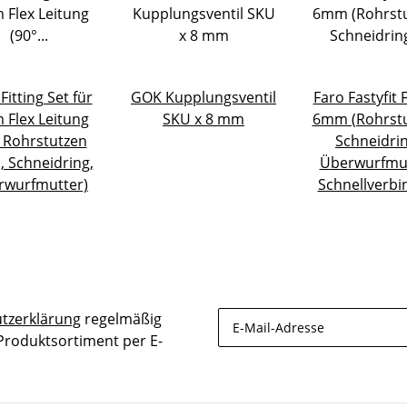
Fitting Set für
GOK Kupplungsventil
Faro Fastyfit F
Flex Leitung
SKU x 8 mm
6mm (Rohrstu
° Rohrstutzen
Schneidrin
 Schneidring,
Überwurfmut
rwurfmutter)
Schnellverbi
tzerklärung
regelmäßig
 Produktsortiment per E-
Newsletter Abonnieren