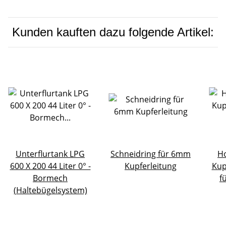
Kunden kauften dazu folgende Artikel:
Unterflurtank LPG
Schneidring für 6mm
Ho
600 X 200 44 Liter 0° -
Kupferleitung
Kup
Bormech
f
(Haltebügelsystem)