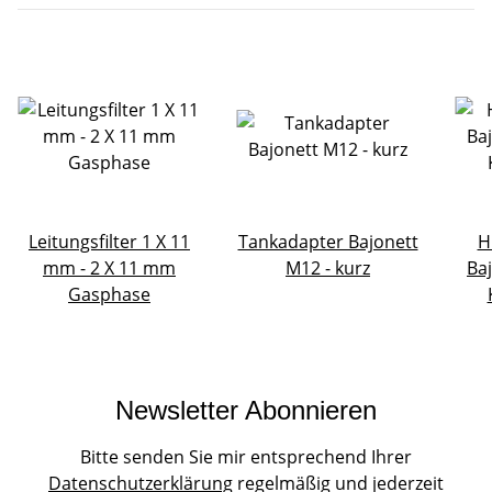
Leitungsfilter 1 X 11
Tankadapter Bajonett
H
mm - 2 X 11 mm
M12 - kurz
Ba
Gasphase
Newsletter Abonnieren
Bitte senden Sie mir entsprechend Ihrer
Datenschutzerklärung
regelmäßig und jederzeit