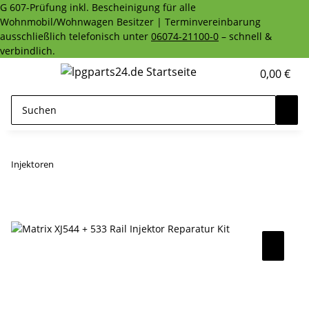
G 607-Prüfung inkl. Bescheinigung für alle
Wohnmobil/Wohnwagen Besitzer | Terminvereinbarung
ausschließlich telefonisch unter
06074-21100-0
– schnell &
verbindlich.
0,00 €
Injektoren