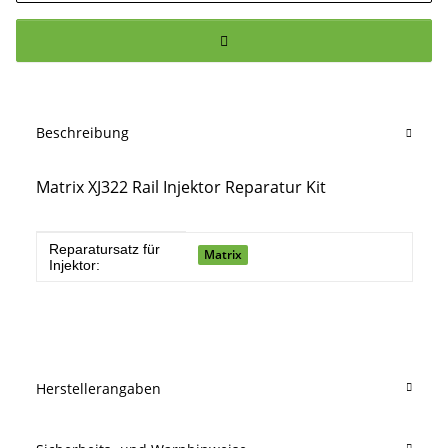
Beschreibung
Matrix XJ322 Rail Injektor Reparatur Kit
Produkteigenschaft
Wert
Reparatursatz für
Matrix
Injektor:
Herstellerangaben