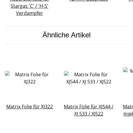
Stargas 'C' / 'H-S'
Verdampfer
Ähnliche Artikel
Matrix Folie für XJ322
Matrix Folie für XJ544 /
Matr
XJ 533 / XJ522
Inje