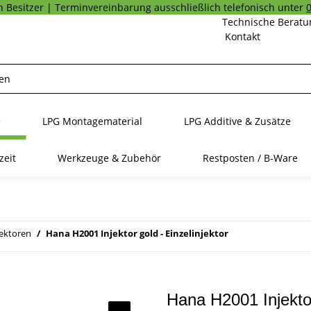
 Besitzer | Terminvereinbarung ausschließlich telefonisch unter
Technische Beratu
Kontakt
e
LPG Montagematerial
LPG Additive & Zusätze
zeit
Werkzeuge & Zubehör
Restposten / B-Ware
jektoren
Hana H2001 Injektor gold - Einzelinjektor
Hana H2001 Injektor