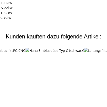
11-16kW
 15-22kW
21-32kW
5-35kW
Kunden kauften dazu folgende Artikel: