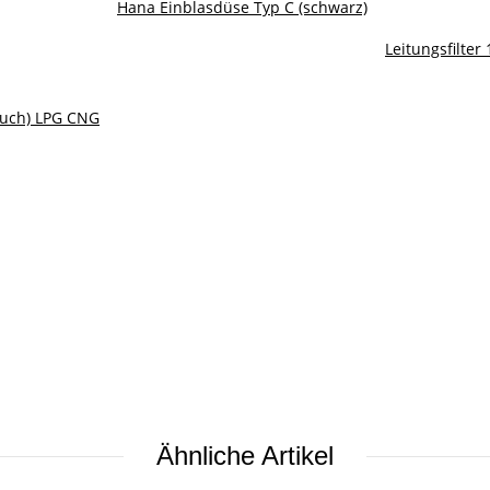
Hana Einblasdüse Typ C (schwarz)
Leitungsfilte
auch) LPG CNG
Ähnliche Artikel