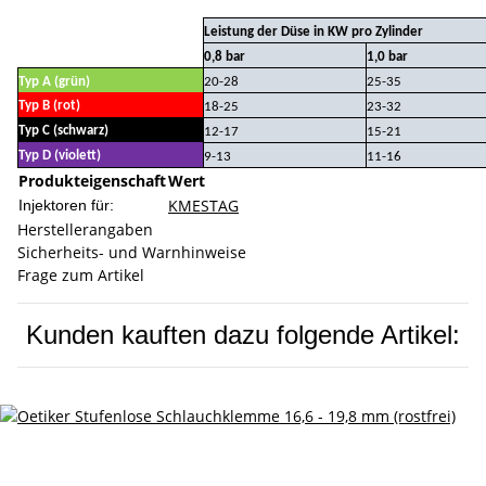
Leistung der Düse in KW pro Zylinder
0,8 bar
1,0 bar
Typ A (grün)
20-28
25-35
Typ B (rot)
18-25
23-32
Typ C (schwarz)
12-17
15-21
Typ D (violett)
9-13
11-16
Produkteigenschaft
Wert
KME
STAG
Injektoren für:
Herstellerangaben
Sicherheits- und Warnhinweise
Frage zum Artikel
Kunden kauften dazu folgende Artikel: