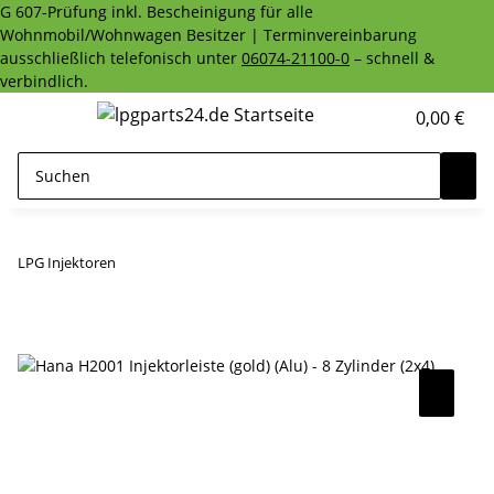
G 607-Prüfung inkl. Bescheinigung für alle
Wohnmobil/Wohnwagen Besitzer | Terminvereinbarung
ausschließlich telefonisch unter
06074-21100-0
– schnell &
verbindlich.
0,00 €
LPG Injektoren