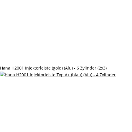
Hana H2001 Injektorleiste (gold) (Alu) - 6 Zylinder (2x3)