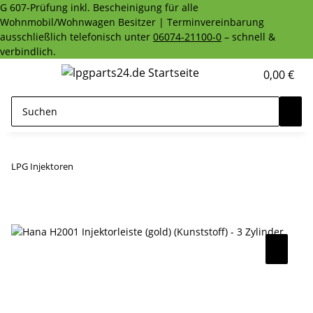
G 607-Prüfung inkl. Bescheinigung für alle
Wohnmobil/Wohnwagen Besitzer | Terminvereinbarung
ausschließlich telefonisch unter
06074-21100-0
– schnell &
verbindlich.
0,00 €
LPG Injektoren