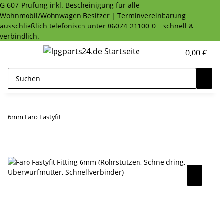
G 607-Prüfung inkl. Bescheinigung für alle
Wohnmobil/Wohnwagen Besitzer | Terminvereinbarung
ausschließlich telefonisch unter
06074-21100-0
– schnell &
verbindlich.
0,00 €
6mm Faro Fastyfit