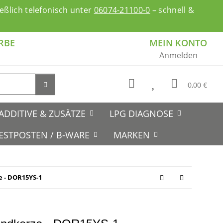
ßlich telefonisch unter
06074-21100-0
– schnell &
RBE
MEIN KONTO
Anmelden
0,00 €
ADDITIVE & ZUSÄTZE
LPG DIAGNOSE
ESTPOSTEN / B-WARE
MARKEN
e - DOR15YS-1