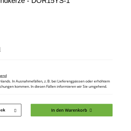
Zündkerze - DOR15YS-1
d
hend
chlands. In Ausnahmefällen, z. B. bei Lieferengpässen oder erhöhtem
chungen kommen. In diesen Fällen informieren wir Sie umgehend.
In den Warenkorb
ück