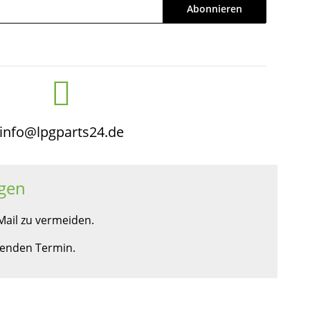
Abonnieren
info@lpgparts24.de
gen
ail zu vermeiden.
ssenden Termin.