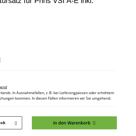
rsatz für Prins VSI A-E inkl.
d
hend
chlands. In Ausnahmefällen, z. B. bei Lieferengpässen oder erhöhtem
chungen kommen. In diesen Fällen informieren wir Sie umgehend.
In den Warenkorb
ück