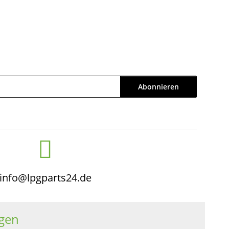
Abonnieren
info@lpgparts24.de
gen