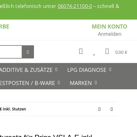
ßlich telefonisch unter
06074-21100-0
– schnell &
RBE
MEIN KONTO
Anmelden
0,00 €
ADDITIVE & ZUSÄTZE
LPG DIAGNOSE
ESTPOSTEN / B-WARE
MARKEN
 inkl. Stutzen