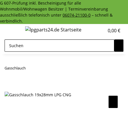
G 607-Prüfung inkl. Bescheinigung für alle
Wohnmobil/Wohnwagen Besitzer | Terminvereinbarung
ausschließlich telefonisch unter
06074-21100-0
– schnell &
verbindlich.
0,00 €
Gasschlauch