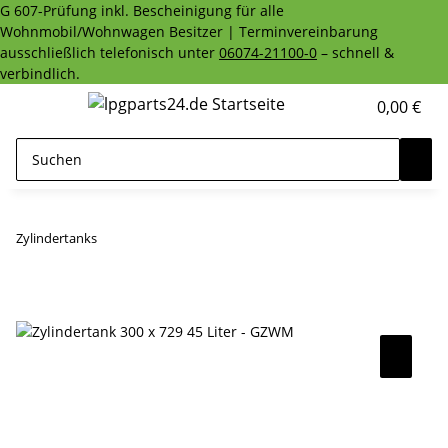
G 607-Prüfung inkl. Bescheinigung für alle
Wohnmobil/Wohnwagen Besitzer | Terminvereinbarung
ausschließlich telefonisch unter
06074-21100-0
– schnell &
verbindlich.
0,00 €
Zylindertanks