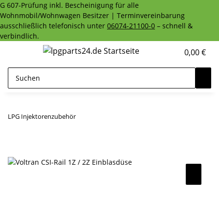
G 607-Prüfung inkl. Bescheinigung für alle
Wohnmobil/Wohnwagen Besitzer | Terminvereinbarung
ausschließlich telefonisch unter
06074-21100-0
– schnell &
verbindlich.
0,00 €
LPG Injektorenzubehör