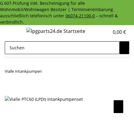
G 607-Prüfung inkl. Bescheinigung für alle
Wohnmobil/Wohnwagen Besitzer | Terminvereinbarung
ausschließlich telefonisch unter
06074-21100-0
– schnell &
verbindlich.
0,00 €
Vialle Intankpumpen