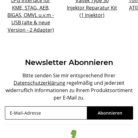
LPG Interface für
Valtek Type 30
Tom
KME, STAG, AEB,
Injektor Reparatur Kit
AT0
BIGAS, OMVL u.v.m -
(1 Injektor)
USB (alte & neue
Version - 2 Adapter)
Newsletter Abonnieren
Bitte senden Sie mir entsprechend Ihrer
Datenschutzerklärung
regelmäßig und jederzeit
widerruflich Informationen zu Ihrem Produktsortiment
per E-Mail zu.
Abonnieren
Newsletter Abonnieren