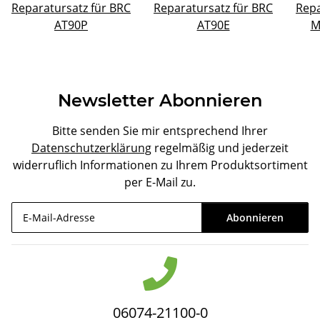
Reparatursatz für BRC
Reparatursatz für BRC
Repa
AT90P
AT90E
M
Newsletter Abonnieren
Bitte senden Sie mir entsprechend Ihrer
Datenschutzerklärung
regelmäßig und jederzeit
widerruflich Informationen zu Ihrem Produktsortiment
per E-Mail zu.
Abonnieren
Newsletter Abonnieren
06074-21100-0