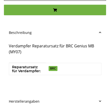
Beschreibung
Verdampfer Reparatursatz für BRC Genius MB
(MY07)
Reparatursatz
Produkteigenschaft
Wert
BRC
für Verdampfer:
Herstellerangaben