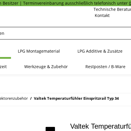
 Besitzer | Terminvereinbarung ausschließlich telefonisch unter
Technische Beratu
Kontakt
e
LPG Montagematerial
LPG Additive & Zusätze
zeit
Werkzeuge & Zubehör
Restposten / B-Ware
jektorenzubehör
Valtek Temperaturfühler Einspritzrail Typ 34
Valtek Temperaturfü