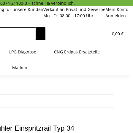
06074-21100-0
– schnell & verbindlich.
ng für unsere Kunden
Verkauf an Privat und Gewerbe
Mein Konto
Mo - Fr: 08:00 - 17:00 Uhr
Anmelden
0,00 €
LPG Diagnose
CNG Erdgas Ersatzteile
Marken
hler Einspritzrail Typ 34