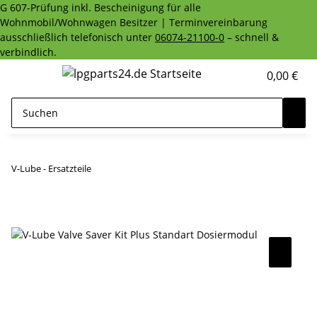
G 607-Prüfung inkl. Bescheinigung für alle
Wohnmobil/Wohnwagen Besitzer | Terminvereinbarung
ausschließlich telefonisch unter
06074-21100-0
– schnell &
verbindlich.
0,00 €
V-Lube - Ersatzteile