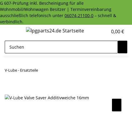
G 607-Prüfung inkl. Bescheinigung für alle
Wohnmobil/Wohnwagen Besitzer | Terminvereinbarung
ausschließlich telefonisch unter
06074-21100-0
– schnell &
verbindlich.
0,00 €
V-Lube - Ersatzteile