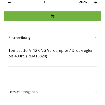
Stück
Beschreibung
Tomasetto AT12 CNG Verdampfer / Druckregler
bis 400PS (RMAT3820)
Produkteigenschaft
Wert
Herstellerangaben