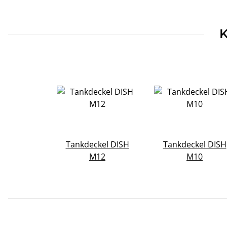
Produkteigenschaft
Wert
K
Tankdeckel DISH
Tankdeckel DISH
M12
M10