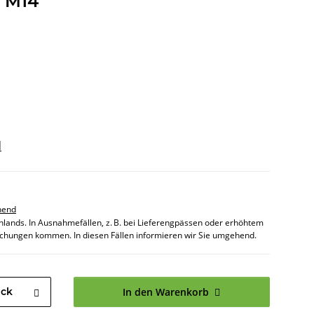
 M14
d
hend
chlands. In Ausnahmefällen, z. B. bei Lieferengpässen oder erhöhtem
chungen kommen. In diesen Fällen informieren wir Sie umgehend.
ück
In den Warenkorb