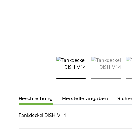
weitere Registerkarten anzeigen
Beschreibung
Herstellerangaben
Siche
Tankdeckel DISH M14