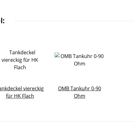
l:
ankdeckel viereckig
OMB Tankuhr 0-90
für HK Flach
Ohm