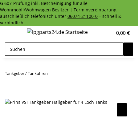
G 607-Prüfung inkl. Bescheinigung für alle
Wohnmobil/Wohnwagen Besitzer | Terminvereinbarung
ausschließlich telefonisch unter
06074-21100-0
– schnell &
verbindlich.
0,00 €
Tankgeber / Tankuhren