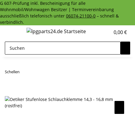
G 607-Prüfung inkl. Bescheinigung für alle
Wohnmobil/Wohnwagen Besitzer | Terminvereinbarung
ausschließlich telefonisch unter
06074-21100-0
– schnell &
verbindlich.
0,00 €
Schellen