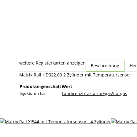
weitere Registerkarten anzeigen
Beschreibung
Her
Matrix Rail HD322.69 2 Zylinder mit Temperatursensor
Produkteigenschaft
Wert
Landirenzo
Tartarini
Egas
Stargas
Injektoren für: