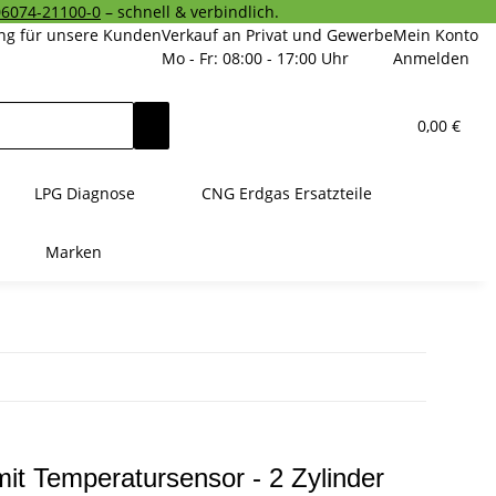
06074-21100-0
– schnell & verbindlich.
ng für unsere Kunden
Verkauf an Privat und Gewerbe
Mein Konto
Mo - Fr: 08:00 - 17:00 Uhr
Anmelden
0,00 €
LPG Diagnose
CNG Erdgas Ersatzteile
Marken
it Temperatursensor - 2 Zylinder