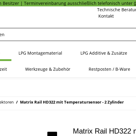
 Besitzer | Terminvereinbarung ausschließlich telefonisch unter
Technische Beratu
Kontakt
e
LPG Montagematerial
LPG Additive & Zusätze
zeit
Werkzeuge & Zubehör
Restposten / B-Ware
jektoren
Matrix Rail HD322 mit Temperatursensor - 2 Zylinder
Matrix Rail HD322 m