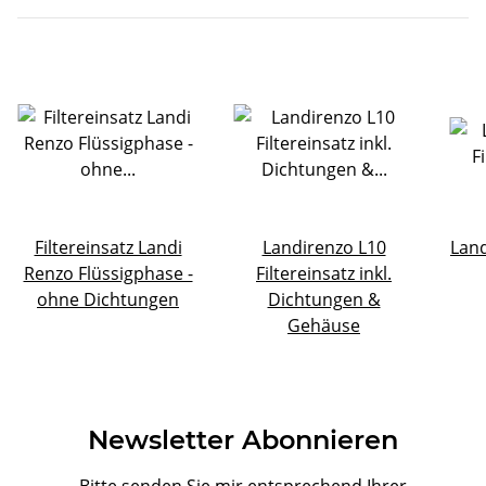
Filtereinsatz Landi
Landirenzo L10
Land
Renzo Flüssigphase -
Filtereinsatz inkl.
ohne Dichtungen
Dichtungen &
Gehäuse
Newsletter Abonnieren
Bitte senden Sie mir entsprechend Ihrer