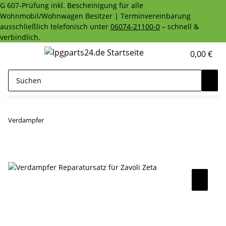
G 607-Prüfung inkl. Bescheinigung für alle
Wohnmobil/Wohnwagen Besitzer | Terminvereinbarung
ausschließlich telefonisch unter
06074-21100-0
– schnell &
verbindlich.
0,00 €
Verdampfer