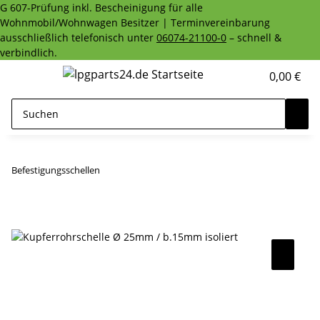
G 607-Prüfung inkl. Bescheinigung für alle
Wohnmobil/Wohnwagen Besitzer | Terminvereinbarung
ausschließlich telefonisch unter
06074-21100-0
– schnell &
verbindlich.
0,00 €
Befestigungsschellen