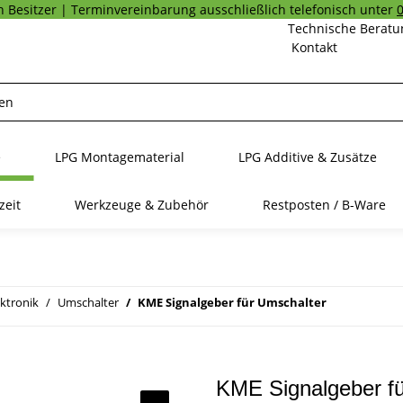
 Besitzer | Terminvereinbarung ausschließlich telefonisch unter
Technische Beratu
Kontakt
e
LPG Montagematerial
LPG Additive & Zusätze
zeit
Werkzeuge & Zubehör
Restposten / B-Ware
ktronik
Umschalter
KME Signalgeber für Umschalter
KME Signalgeber fü