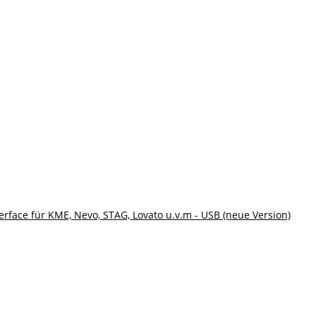
erface für KME, Nevo, STAG, Lovato u.v.m - USB (neue Version)