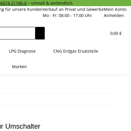
06074-21100-0
– schnell & verbindlich.
ng für unsere Kunden
Verkauf an Privat und Gewerbe
Mein Konto
Mo - Fr: 08:00 - 17:00 Uhr
Anmelden
0,00 €
LPG Diagnose
CNG Erdgas Ersatzteile
Marken
r Umschalter