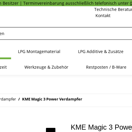
 Besitzer | Terminvereinbarung ausschließlich telefonisch unter
Technische Beratu
Kontakt
e
LPG Montagematerial
LPG Additive & Zusätze
zeit
Werkzeuge & Zubehör
Restposten / B-Ware
rdampfer
KME Magic 3 Power Verdampfer
KME Magic 3 Powe