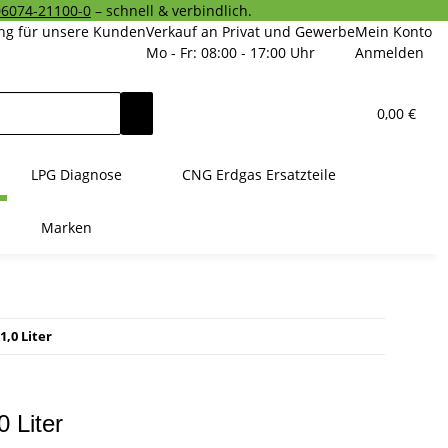
06074-21100-0
– schnell & verbindlich.
ng für unsere Kunden
Verkauf an Privat und Gewerbe
Mein Konto
Mo - Fr: 08:00 - 17:00 Uhr
Anmelden
0,00 €
LPG Diagnose
CNG Erdgas Ersatzteile
Marken
1,0 Liter
 Liter