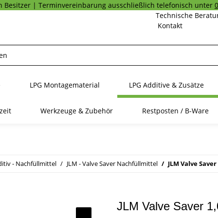
 Besitzer | Terminvereinbarung ausschließlich telefonisch unter
Technische Beratu
Kontakt
e
LPG Montagematerial
LPG Additive & Zusätze
zeit
Werkzeuge & Zubehör
Restposten / B-Ware
tiv - Nachfüllmittel
JLM - Valve Saver Nachfüllmittel
JLM Valve Saver 
JLM Valve Saver 1,0