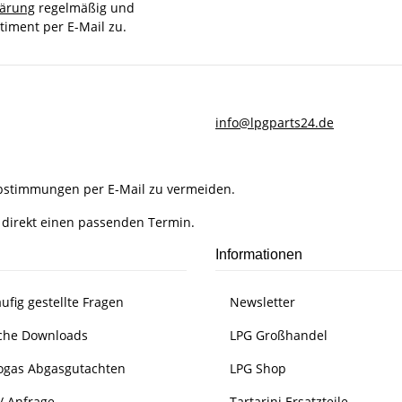
lärung
regelmäßig und
timent per E-Mail zu.
info@lpgparts24.de
Abstimmungen per E-Mail zu vermeiden.
 direkt einen passenden Termin.
Informationen
ufig gestellte Fragen
Newsletter
che Downloads
LPG Großhandel
ogas Abgasgutachten
LPG Shop
/ Anfrage
Tartarini Ersatzteile