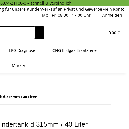
06074-21100-0
– schnell & verbindlich.
ng für unsere Kunden
Verkauf an Privat und Gewerbe
Mein Konto
Mo - Fr: 08:00 - 17:00 Uhr
Anmelden
0,00 €
LPG Diagnose
CNG Erdgas Ersatzteile
Marken
 d.315mm / 40 Liter
indertank d.315mm / 40 Liter