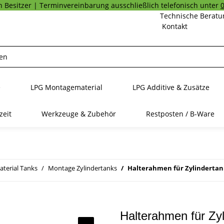
 Besitzer | Terminvereinbarung ausschließlich telefonisch unter
Technische Beratu
Kontakt
e
LPG Montagematerial
LPG Additive & Zusätze
zeit
Werkzeuge & Zubehör
Restposten / B-Ware
terial Tanks
Montage Zylindertanks
Halterahmen für Zylindertank
Halterahmen für Zyl