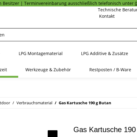
 Besitzer | Terminvereinbarung ausschließlich telefonisch unter
Technische Beratu
Kontakt
e
LPG Montagematerial
LPG Additive & Zusätze
zeit
Werkzeuge & Zubehör
Restposten / B-Ware
utdoor
Verbrauchsmaterial
Gas Kartusche 190 g Butan
Gas Kartusche 190